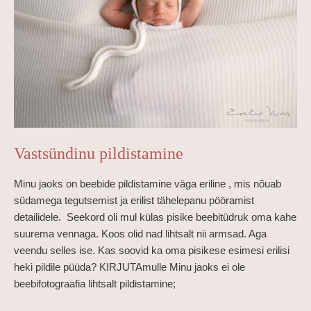
Vastsündinu pildistamine
Minu jaoks on beebide pildistamine väga eriline , mis nõuab
südamega tegutsemist ja erilist tähelepanu pööramist
detailidele. Seekord oli mul külas pisike beebitüdruk oma kahe
suurema vennaga. Koos olid nad lihtsalt nii armsad. Aga
veendu selles ise. Kas soovid ka oma pisikese esimesi erilisi
heki pildile püüda? KIRJUTAmulle Minu jaoks ei ole
beebifotograafia lihtsalt pildistamine;