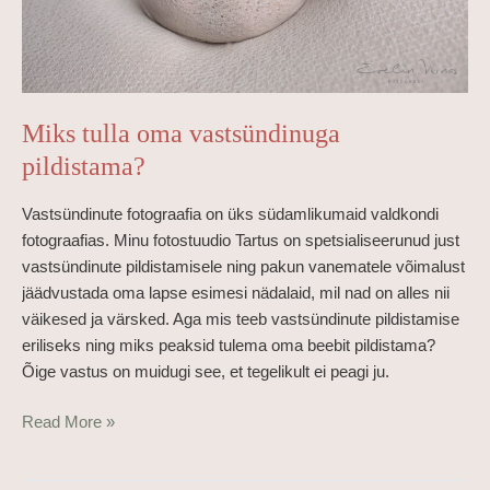
Miks tulla oma vastsündinuga
pildistama?
Vastsündinute fotograafia on üks südamlikumaid valdkondi
fotograafias. Minu fotostuudio Tartus on spetsialiseerunud just
vastsündinute pildistamisele ning pakun vanematele võimalust
jäädvustada oma lapse esimesi nädalaid, mil nad on alles nii
väikesed ja värsked. Aga mis teeb vastsündinute pildistamise
eriliseks ning miks peaksid tulema oma beebit pildistama?
Õige vastus on muidugi see, et tegelikult ei peagi ju.
Read More »