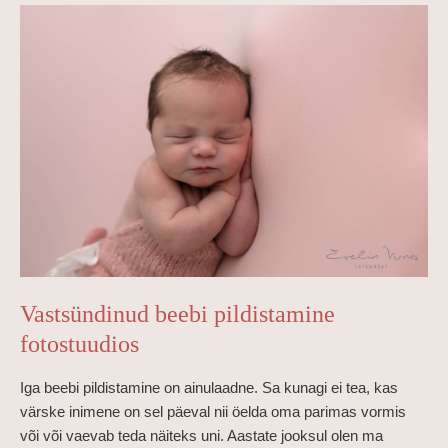
Vastsündinud
beebi
pildistamine
fotostuudios
Vastsündinud beebi pildistamine
fotostuudios
Iga beebi pildistamine on ainulaadne. Sa kunagi ei tea, kas
värske inimene on sel päeval nii öelda oma parimas vormis
või või vaevab teda näiteks uni. Aastate jooksul olen ma