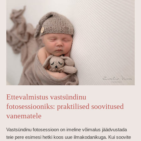
Ettevalmistus
vastsündinu
fotosessiooniks:
praktilised
soovitused
vanematele
Ettevalmistus vastsündinu
fotosessiooniks: praktilised soovitused
vanematele
Vastsündinu fotosessioon on imeline võimalus jäädvustada
teie pere esimesi hetki koos uue ilmakodanikuga. Kui soovite