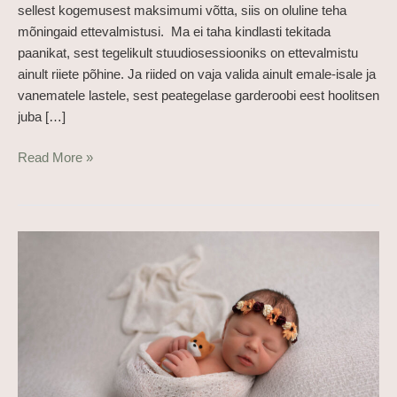
sellest kogemusest maksimumi võtta, siis on oluline teha
mõningaid ettevalmistusi. Ma ei taha kindlasti tekitada
paanikat, sest tegelikult stuudiosessiooniks on ettevalmistu
ainult riiete põhine. Ja riided on vaja valida ainult emale-isale ja
vanematele lastele, sest peategelase garderoobi eest hoolitsen
juba […]
Read More »
Miks
tulla
oma
vastsündinuga
pildistama?