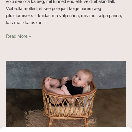
võib see olla ka aeg, mil tunned end ehk veidi ebakindlalt.
Võib-olla mõtled, et see pole just kõige parem aeg
pildistamiseks – kuidas ma välja näen, mis mul selga panna,
kas ma ikka oskan
Read More »
Beebi
pildistamine
stuudios