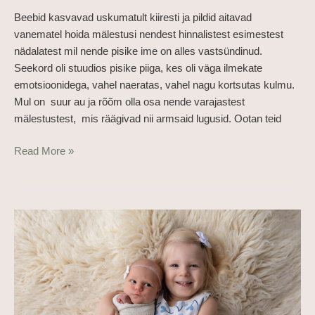
Beebid kasvavad uskumatult kiiresti ja pildid aitavad
vanematel hoida mälestusi nendest hinnalistest esimestest
nädalatest mil nende pisike ime on alles vastsündinud.
Seekord oli stuudios pisike piiga, kes oli väga ilmekate
emotsioonidega, vahel naeratas, vahel nagu kortsutas kulmu.
Mul on suur au ja rõõm olla osa nende varajastest
mälestustest, mis räägivad nii armsaid lugusid. Ootan teid
Read More »
Pirke
–
vastsündinu
pildistamine
stuudios