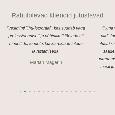
Rahulolevad kliendid jutustavad
“Vestminti "ihu-fotograaf", kes suudab väga
“Kuna v
professionaalselt ja põhjalikult töötada nii
pildist
modellide, toodete, kui ka reklaamfotode
ilusaks m
lavastamisega"
saade
suurepäras
Marian Magerin
tõesti j