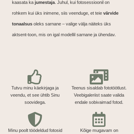
kaasata ka
jumestaja
. Juhul, kui fotosessioonil on
rohkem kui üks inimene, siis veenduge, et teie
värvide
tonaalsus
oleks sarnane – valige välja näiteks üks
aktsent-toon, mis on igal modellil sarnane ja ühendav.
Tutvu minu käekirjaga ja
Teenus sisaldab fototöötlust.
veendu, et see ühtib Sinu
Veebigaleriist saate valida
soovidega.
endale sobivaimad fotod.
Minu poolt töödeldud fotosid
Kõige mugavam on