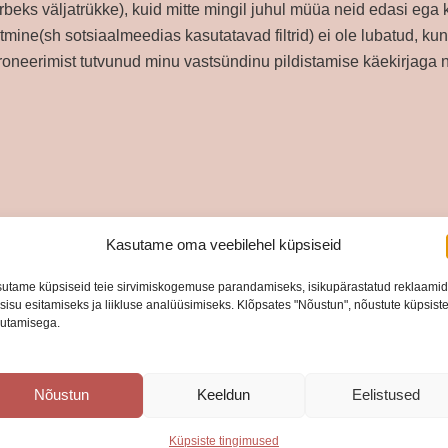
tarbeks väljatrükke), kuid mitte mingil juhul müüa neid edasi ega
ine(sh sotsiaalmeedias kasutatavad filtrid) ei ole lubatud, kun
broneerimist tutvunud minu vastsündinu pildistamise käekirjaga
Kasutame oma veebilehel küpsiseid
utame küpsiseid teie sirvimiskogemuse parandamiseks, isikupärastatud reklaami
SAADA
 sisu esitamiseks ja liikluse analüüsimiseks. Klõpsates "Nõustun", nõustute küpsist
utamisega.
Nõustun
Keeldun
Eelistused
Küpsiste tingimused