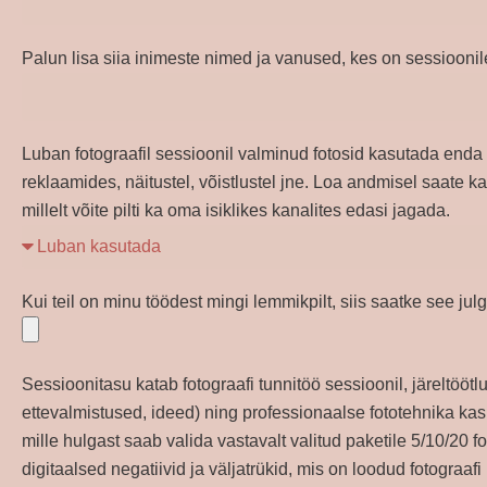
Palun lisa siia inimeste nimed ja vanused, kes on sessiooni
Luban fotograafil sessioonil valminud fotosid kasutada enda
reklaamides, näitustel, võistlustel jne. Loa andmisel saate k
millelt võite pilti ka oma isiklikes kanalites edasi jagada.
Kui teil on minu töödest mingi lemmikpilt, siis saatke see julg
Sessioonitasu katab fotograafi tunnitöö sessioonil, järeltöötl
ettevalmistused, ideed) ning professionaalse fototehnika kasu
mille hulgast saab valida vastavalt valitud paketile 5/10/20 fo
digitaalsed negatiivid ja väljatrükid, mis on loodud fotograafi