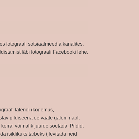
s fotograafi sotsiaalmeedia kanalites,
distamist läbi fotograafi Facebooki lehe,
tograafi talendi (kogemus,
tav pildiseeria eelvaate galerii näol,
 korral võimalik juurde soetada. Pildid,
da isiklikuks tarbeks ( levitada neid