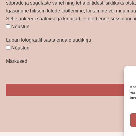
sõprade ja sugulaste vahel ning teha piltidest isiklikuks ots
Igasugune hilisem fotode töötlemine, lõikamine või muu muutm
Selle ankeedi saatmisega kinnitad, et oled enne sessiooni 
Nõustun
Luban fotograafil saata endale uudikirju
Nõustun
Märkused
Kas
või
kas