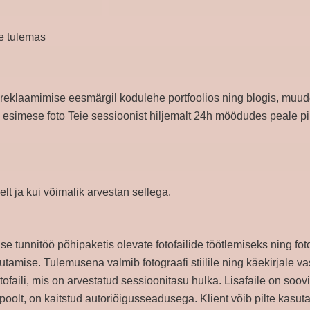
le tulemas
 reklaamimise eesmärgil kodulehe portfoolios ning blogis, muude
a esimese foto Teie sessioonist hiljemalt 24h möödudes peale pil
elt ja kui võimalik arvestan sellega.
use tunnitöö põhipaketis olevate fotofailide töötlemiseks ning fo
tamise. Tulemusena valmib fotograafi stiilile ning käekirjale vas
tofaili, mis on arvestatud sessioonitasu hulka. Lisafaile on soovi
 poolt, on kaitstud autoriõigusseadusega. Klient võib pilte kasuta