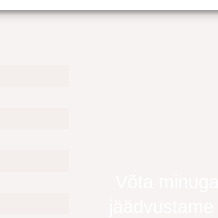
Võta minuga
jäädvustame S