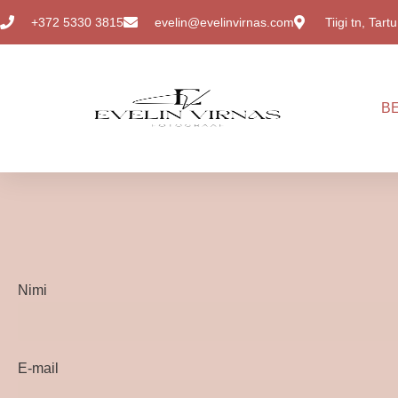
Skip
+372 5330 3815
evelin@evelinvirnas.com
Tiigi tn, Tartu
to
content
B
Nimi
E-mail