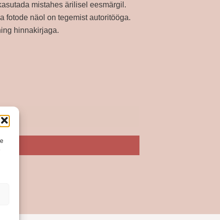
 kasutada mistahes ärilisel eesmärgil.
a fotode näol on tegemist autoritööga.
 ning hinnakirjaga.
de
e