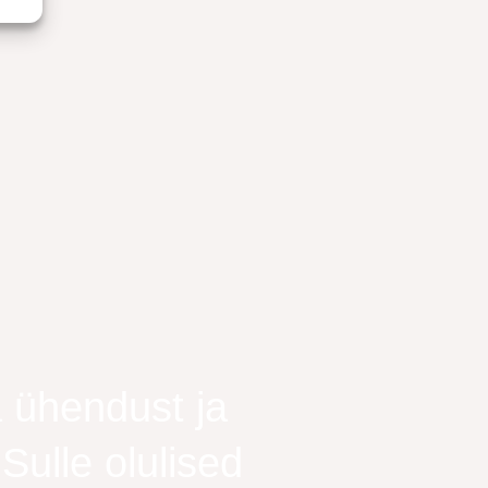
 ühendust ja
ulle olulised